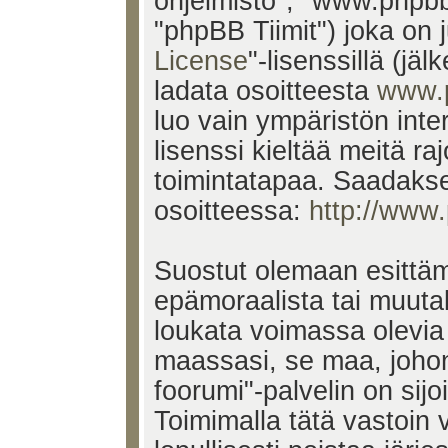
ohjelmisto", "www.phpb
"phpBB Tiimit") joka on j
License
"-lisenssillä (jä
ladata osoitteesta
www.
luo vain ympäristön inte
lisenssi kieltää meitä ra
toimintatapaa. Saadakses
osoitteessa:
http://www
Suostut olemaan esittäm
epämoraalista tai muutak
loukata voimassa olevia 
maassasi, se maa, johon
foorumi"-palvelin on sijoi
Toimimalla tätä vastoin v