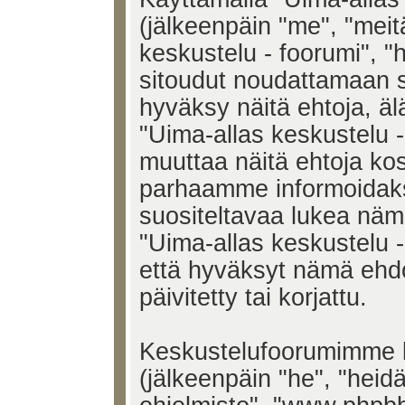
(jälkeenpäin "me", "meit
keskustelu - foorumi", "h
sitoudut noudattamaan s
hyväksy näitä ehtoja, älä
"Uima-allas keskustelu 
muuttaa näitä ehtoja k
parhaamme informoidak
suositeltavaa lukea näm
"Uima-allas keskustelu -
että hyväksyt nämä ehd
päivitetty tai korjattu.
Keskustelufoorumimme k
(jälkeenpäin "he", "heid