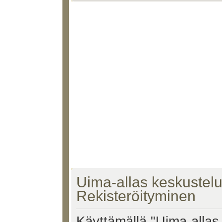
Uima-allas keskustelu 
Rekisteröityminen
Käyttämällä "Uima-allas 