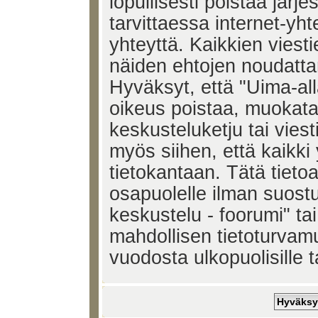
lopullisesti poistaa järje
tarvittaessa internet-yh
yhteyttä. Kaikkien viest
näiden ehtojen noudatta
Hyväksyt, että "Uima-all
oikeus poistaa, muokata,
keskusteluketju tai vies
myös siihen, että kaikki 
tietokantaan. Tätä tieto
osapuolelle ilman suost
keskustelu - foorumi" ta
mahdollisen tietoturvam
vuodosta ulkopuolisille t