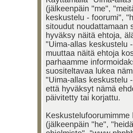
(jälkeenpäin "me", "meit
keskustelu - foorumi", "h
sitoudut noudattamaan s
hyväksy näitä ehtoja, älä
"Uima-allas keskustelu 
muuttaa näitä ehtoja k
parhaamme informoidak
suositeltavaa lukea näm
"Uima-allas keskustelu -
että hyväksyt nämä ehd
päivitetty tai korjattu.
Keskustelufoorumimme k
(jälkeenpäin "he", "heid