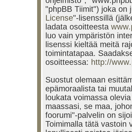
ohjelmisto", "www.phpb
"phpBB Tiimit") joka on j
License
"-lisenssillä (jä
ladata osoitteesta
www.
luo vain ympäristön inte
lisenssi kieltää meitä ra
toimintatapaa. Saadakses
osoitteessa:
http://www
Suostut olemaan esittäm
epämoraalista tai muutak
loukata voimassa olevia 
maassasi, se maa, johon
foorumi"-palvelin on sijoi
Toimimalla tätä vastoin v