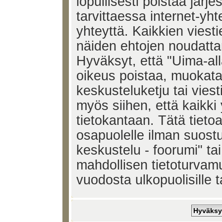
lopullisesti poistaa järje
tarvittaessa internet-yh
yhteyttä. Kaikkien viest
näiden ehtojen noudatta
Hyväksyt, että "Uima-all
oikeus poistaa, muokata,
keskusteluketju tai vies
myös siihen, että kaikki 
tietokantaan. Tätä tieto
osapuolelle ilman suost
keskustelu - foorumi" ta
mahdollisen tietoturvam
vuodosta ulkopuolisille t