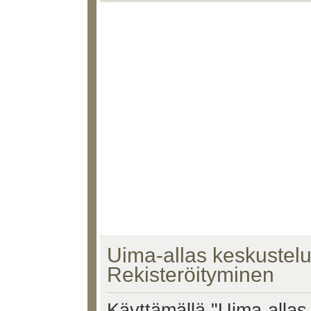
Uima-allas keskustelu 
Rekisteröityminen
Käyttämällä "Uima-allas 