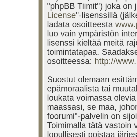
"phpBB Tiimit") joka on j
License
"-lisenssillä (jä
ladata osoitteesta
www.
luo vain ympäristön inte
lisenssi kieltää meitä ra
toimintatapaa. Saadakses
osoitteessa:
http://www
Suostut olemaan esittäm
epämoraalista tai muutak
loukata voimassa olevia 
maassasi, se maa, johon
foorumi"-palvelin on sijoi
Toimimalla tätä vastoin v
lopullisesti poistaa järje