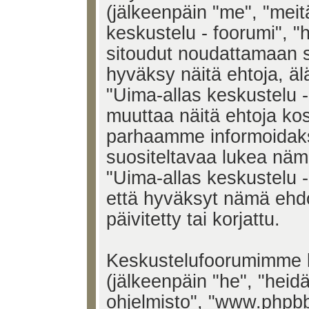
(jälkeenpäin "me", "meit
keskustelu - foorumi", "h
sitoudut noudattamaan s
hyväksy näitä ehtoja, älä
"Uima-allas keskustelu 
muuttaa näitä ehtoja k
parhaamme informoidak
suositeltavaa lukea näm
"Uima-allas keskustelu -
että hyväksyt nämä ehd
päivitetty tai korjattu.
Keskustelufoorumimme k
(jälkeenpäin "he", "heid
ohjelmisto", "www.phpb