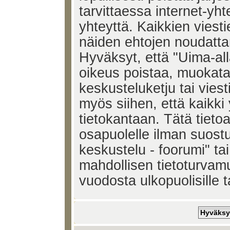
tarvittaessa internet-yh
yhteyttä. Kaikkien viest
näiden ehtojen noudatta
Hyväksyt, että "Uima-all
oikeus poistaa, muokata,
keskusteluketju tai vies
myös siihen, että kaikki 
tietokantaan. Tätä tieto
osapuolelle ilman suost
keskustelu - foorumi" ta
mahdollisen tietoturvam
vuodosta ulkopuolisille t