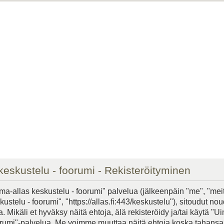
keskustelu - foorumi - Rekisteröityminen
ma-allas keskustelu - foorumi" palvelua (jälkeenpäin "me", "mei
ustelu - foorumi", "https://allas.fi:443/keskustelu"), sitoudut n
. Mikäli et hyväksy näitä ehtoja, älä rekisteröidy ja/tai käytä "U
orumi"-palvelua. Me voimme muuttaa näitä ehtoja koska tahans