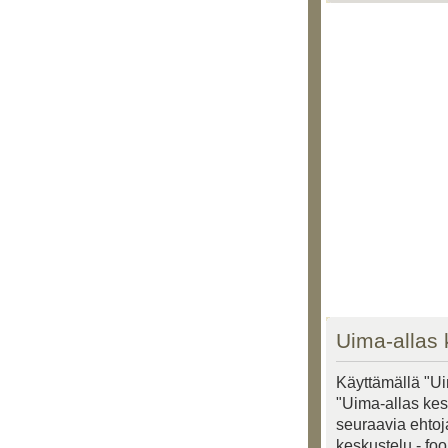
Uima-allas 
Käyttämällä "Ui
"Uima-allas kesk
seuraavia ehtoja
keskustelu - fo