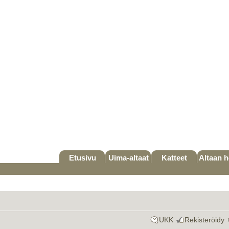
Etusivu
Uima-altaat
Katteet
Altaan h
UKK
Rekisteröidy