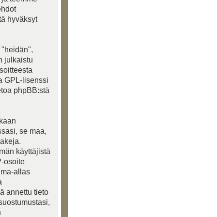
ehdot
ttä hyväksyt
 "heidän",
 julkaistu
soitteesta
ja GPL-lisenssi
ietoa phpBB:stä
akaan
ssasi, se maa,
lakeja.
lmän käyttäjistä
P-osoite
ima-allas
a
ä annettu tieto
 suostumustasi,
n