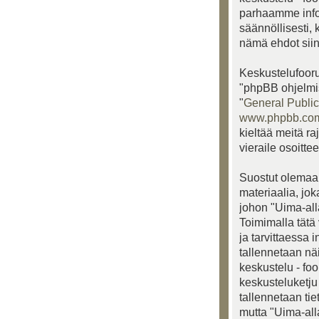
parhaamme info
säännöllisesti, 
nämä ehdot siinä
Keskustelufooru
"phpBB ohjelmis
"
General Public
www.phpbb.co
kieltää meitä ra
vieraile osoitte
Suostut olemaan
materiaalia, jo
johon "Uima-alla
Toimimalla tätä 
ja tarvittaessa 
tallennetaan nä
keskustelu - fo
keskusteluketju 
tallennetaan ti
mutta "Uima-all