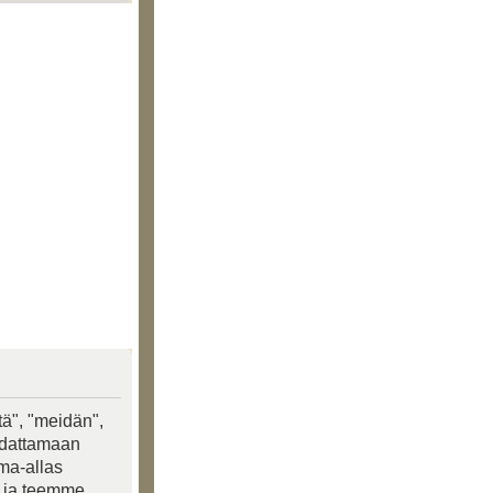
tä", "meidän",
oudattamaan
ima-allas
a ja teemme