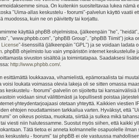
rmoidaksemme sinua. On kuitenkin suositeltavaa lukea nämä 
koska "Uima-allas keskustelu - foorumi"-palvelun käyttö vaatii e
 muodossa, kuin ne on päivitetty tai korjattu.
mimme käyttää phpBB ohjelmistoa, (jälkeenpäin "he", "heidät",
to", "www.phpbb.com", "phpBB Group", "phpBB Tiimit") joka on
 License
"-lisenssillä (jälkeenpäin "GPL") ja se voidaan ladata o
m
. phpBB ohjelmisto luo vain ympäristön internet keskustelulle 
joittamasta sivuston sisältöä ja toimintatapaa. Saadaksesi lisät
essa:
http://www.phpbb.com/
.
 esittämättä loukkaavaa, vihamielistä, epämoraalista tai muut
ka voisi loukata voimassa olevia lakeja oli se sitten omassa maa
s keskustelu - foorumi"-palvelin on sijoitettu tai kansainvälisiä 
vastoin voidaan sinut välittömästi ja lopullisesti poistaa järjeste
internet-yhteydentarjoajaasi otetaan yhteyttä. Kaikkien viestien I
iden ehtojen noudattamisen tarkkailua varten. Hyväksyt, että "U
orumi" on oikeus poistaa, muokata, siirtää ja sulkea mikä tahans
tai viesti niin halutessamme. Suostut myös siihen, että kaikki yll
etokantaan. Tätä tietoa ei anneta kolmannelle osapuolelle ilman
as keskustelu - foorumi" tai phpBB ei ole vastuussa mahdollise