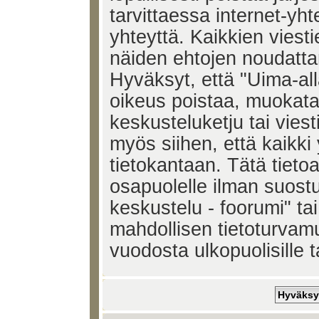
tarvittaessa internet-yh
yhteyttä. Kaikkien viest
näiden ehtojen noudatta
Hyväksyt, että "Uima-all
oikeus poistaa, muokata,
keskusteluketju tai vies
myös siihen, että kaikki 
tietokantaan. Tätä tieto
osapuolelle ilman suost
keskustelu - foorumi" ta
mahdollisen tietoturvam
vuodosta ulkopuolisille t