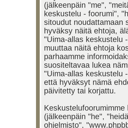
(jälkeenpäin "me", "meit
keskustelu - foorumi", "h
sitoudut noudattamaan s
hyväksy näitä ehtoja, älä
"Uima-allas keskustelu 
muuttaa näitä ehtoja k
parhaamme informoidak
suositeltavaa lukea näm
"Uima-allas keskustelu -
että hyväksyt nämä ehd
päivitetty tai korjattu.
Keskustelufoorumimme k
(jälkeenpäin "he", "heid
ohjelmisto", "www.phpb