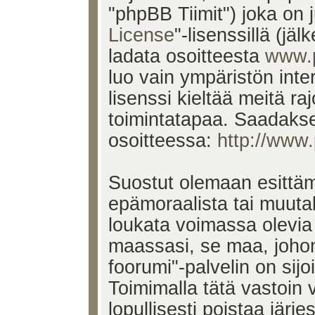
"phpBB Tiimit") joka on j
License
"-lisenssillä (jä
ladata osoitteesta
www.
luo vain ympäristön inte
lisenssi kieltää meitä ra
toimintatapaa. Saadakses
osoitteessa:
http://www
Suostut olemaan esittäm
epämoraalista tai muutak
loukata voimassa olevia 
maassasi, se maa, johon
foorumi"-palvelin on sijoi
Toimimalla tätä vastoin v
lopullisesti poistaa järje