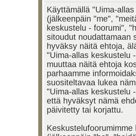
Käyttämällä "Uima-allas 
(jälkeenpäin "me", "meit
keskustelu - foorumi", "h
sitoudut noudattamaan s
hyväksy näitä ehtoja, älä
"Uima-allas keskustelu 
muuttaa näitä ehtoja k
parhaamme informoidak
suositeltavaa lukea näm
"Uima-allas keskustelu -
että hyväksyt nämä ehd
päivitetty tai korjattu.
Keskustelufoorumimme k