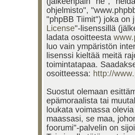
(jälkeenpäin "he", "heid
ohjelmisto", "www.phpb
"phpBB Tiimit") joka on j
License
"-lisenssillä (jä
ladata osoitteesta
www.
luo vain ympäristön inte
lisenssi kieltää meitä ra
toimintatapaa. Saadakses
osoitteessa:
http://www
Suostut olemaan esittäm
epämoraalista tai muutak
loukata voimassa olevia 
maassasi, se maa, johon
foorumi"-palvelin on sijoi