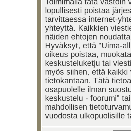
Toimimalla tätä vastoin v
lopullisesti poistaa järje
tarvittaessa internet-yh
yhteyttä. Kaikkien viest
näiden ehtojen noudatta
Hyväksyt, että "Uima-all
oikeus poistaa, muokata,
keskusteluketju tai vies
myös siihen, että kaikki 
tietokantaan. Tätä tieto
osapuolelle ilman suost
keskustelu - foorumi" ta
mahdollisen tietoturvam
vuodosta ulkopuolisille t