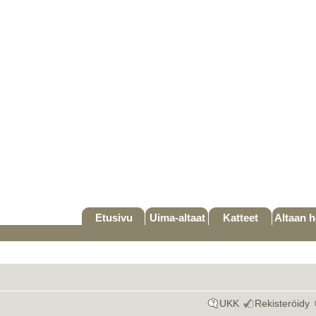
Etusivu
Uima-altaat
Katteet
Altaan h
UKK
Rekisteröidy