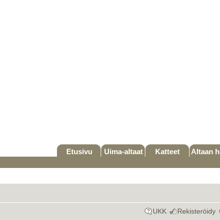
Etusivu
Uima-altaat
Katteet
Altaan h
UKK
Rekisteröidy