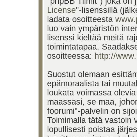
"phpBB Tiimit") joka on j
License
"-lisenssillä (jä
ladata osoitteesta
www.
luo vain ympäristön inte
lisenssi kieltää meitä ra
toimintatapaa. Saadakses
osoitteessa:
http://www
Suostut olemaan esittäm
epämoraalista tai muutak
loukata voimassa olevia 
maassasi, se maa, johon
foorumi"-palvelin on sijoi
Toimimalla tätä vastoin v
lopullisesti poistaa järje