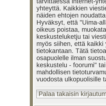
tarvittaessa internet-yh
yhteyttä. Kaikkien viest
näiden ehtojen noudatta
Hyväksyt, että "Uima-all
oikeus poistaa, muokata,
keskusteluketju tai vies
myös siihen, että kaikki 
tietokantaan. Tätä tieto
osapuolelle ilman suost
keskustelu - foorumi" ta
mahdollisen tietoturvam
vuodosta ulkopuolisille t
Palaa takaisin kirjautum