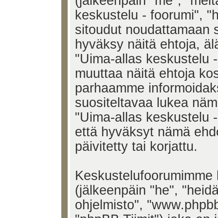
(jälkeenpäin "me", "meit
keskustelu - foorumi", "h
sitoudut noudattamaan s
hyväksy näitä ehtoja, älä
"Uima-allas keskustelu 
muuttaa näitä ehtoja k
parhaamme informoidak
suositeltavaa lukea näm
"Uima-allas keskustelu -
että hyväksyt nämä ehd
päivitetty tai korjattu.
Keskustelufoorumimme k
(jälkeenpäin "he", "heid
ohjelmisto", "www.phpb