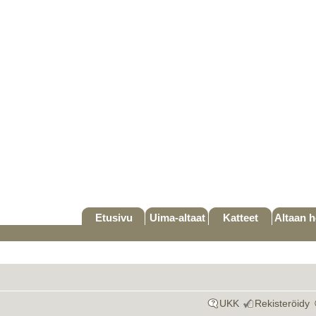
Etusivu
Uima-altaat
Katteet
Altaan h
UKK
Rekisteröidy