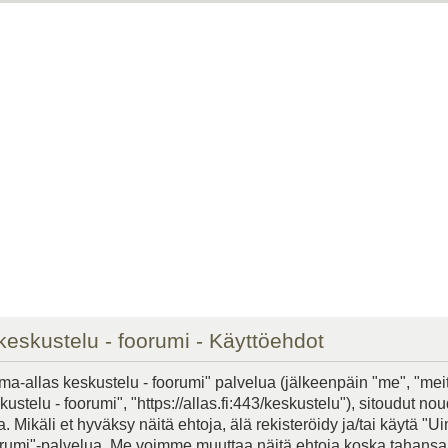
keskustelu - foorumi - Käyttöehdot
ma-allas keskustelu - foorumi" palvelua (jälkeenpäin "me", "mei
ustelu - foorumi", "https://allas.fi:443/keskustelu"), sitoudut n
. Mikäli et hyväksy näitä ehtoja, älä rekisteröidy ja/tai käytä "U
orumi"-palvelua. Me voimme muuttaa näitä ehtoja koska tahans