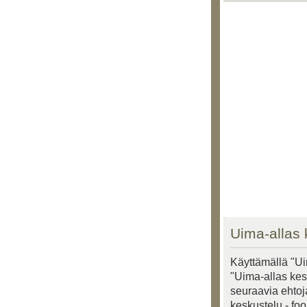
Uima-allas 
Käyttämällä "Ui
"Uima-allas kesk
seuraavia ehtoja
keskustelu - fo