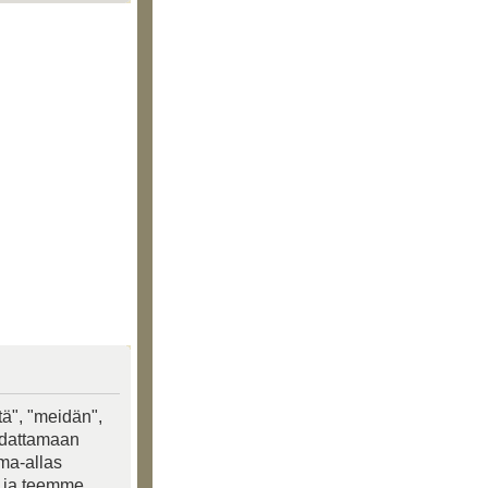
tä", "meidän",
oudattamaan
ima-allas
a ja teemme