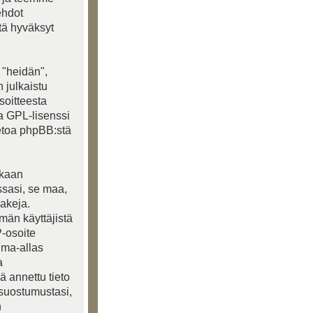
ehdot
ttä hyväksyt
 "heidän",
 julkaistu
soitteesta
ja GPL-lisenssi
ietoa phpBB:stä
akaan
ssasi, se maa,
lakeja.
lmän käyttäjistä
P-osoite
ima-allas
a
ä annettu tieto
 suostumustasi,
n