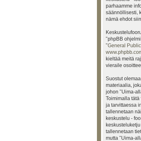
parhaamme info
säännöllisesti, 
nämä ehdot siinä
Keskustelufooru
"phpBB ohjelmis
"
General Public
www.phpbb.co
kieltää meitä ra
vieraile osoitte
Suostut olemaan
materiaalia, jo
johon "Uima-alla
Toimimalla tätä 
ja tarvittaessa 
tallennetaan nä
keskustelu - fo
keskusteluketju 
tallennetaan ti
mutta "Uima-all