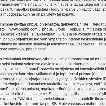
rmoidaksemme sinua. On kuitenkin suositeltavaa lukea nämä 
koska "Uima-allas keskustelu - foorumi"-palvelun käyttö vaatii e
 muodossa, kuin ne on päivitetty tai korjattu.
mimme käyttää phpBB ohjelmistoa, (jälkeenpäin "he", "heidät",
to", "www.phpbb.com", "phpBB Group", "phpBB Tiimit") joka on
 License
"-lisenssillä (jälkeenpäin "GPL") ja se voidaan ladata o
m
. phpBB ohjelmisto luo vain ympäristön internet keskustelulle 
joittamasta sivuston sisältöä ja toimintatapaa. Saadaksesi lisät
essa:
http://www.phpbb.com/
.
 esittämättä loukkaavaa, vihamielistä, epämoraalista tai muut
ka voisi loukata voimassa olevia lakeja oli se sitten omassa maa
s keskustelu - foorumi"-palvelin on sijoitettu tai kansainvälisiä 
vastoin voidaan sinut välittömästi ja lopullisesti poistaa järjeste
internet-yhteydentarjoajaasi otetaan yhteyttä. Kaikkien viestien I
iden ehtojen noudattamisen tarkkailua varten. Hyväksyt, että "U
orumi" on oikeus poistaa, muokata, siirtää ja sulkea mikä tahans
tai viesti niin halutessamme. Suostut myös siihen, että kaikki yll
etokantaan. Tätä tietoa ei anneta kolmannelle osapuolelle ilman
as keskustelu - foorumi" tai phpBB ei ole vastuussa mahdollise