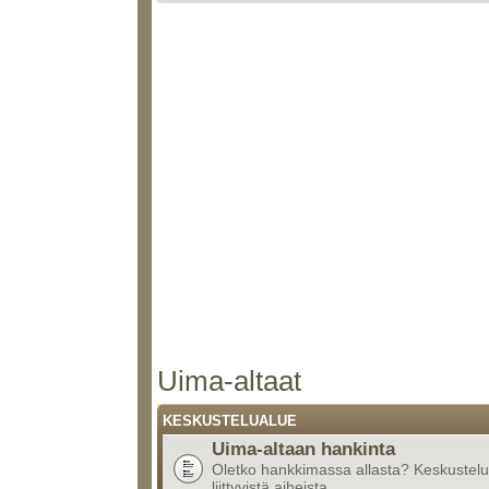
Uima-altaat
KESKUSTELUALUE
Uima-altaan hankinta
Oletko hankkimassa allasta? Keskustelu
liittyvistä aiheista.