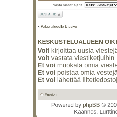
Näytä viestit ajalta:
Lähetä uusi
viesti
Palaa alueelle Etusivu
KESKUSTELUALUEEN OIK
Voit
kirjoittaa uusia viestej
Voit
vastata viestiketjuihin
Et voi
muokata omia vieste
Et voi
poistaa omia vestejä
Et voi
lähettää liitetiedosto
Etusivu
Powered by
phpBB
© 2000
Käännös, Lurttin