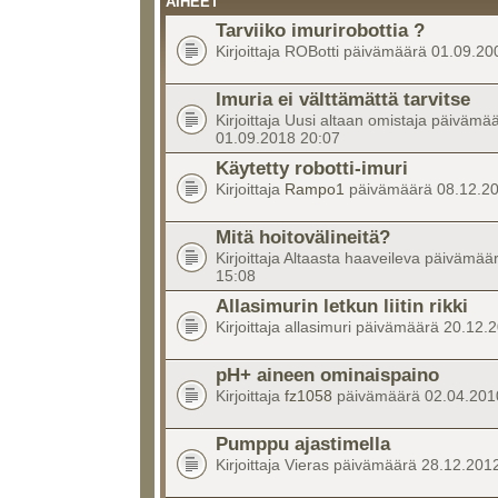
AIHEET
Tarviiko imurirobottia ?
Kirjoittaja ROBotti päivämäärä 01.09.20
Imuria ei välttämättä tarvitse
Kirjoittaja Uusi altaan omistaja päivämä
01.09.2018 20:07
Käytetty robotti-imuri
Kirjoittaja
Rampo1
päivämäärä 08.12.20
Mitä hoitovälineitä?
Kirjoittaja Altaasta haaveileva päivämä
15:08
Allasimurin letkun liitin rikki
Kirjoittaja allasimuri päivämäärä 20.12.
pH+ aineen ominaispaino
Kirjoittaja
fz1058
päivämäärä 02.04.201
Pumppu ajastimella
Kirjoittaja Vieras päivämäärä 28.12.201