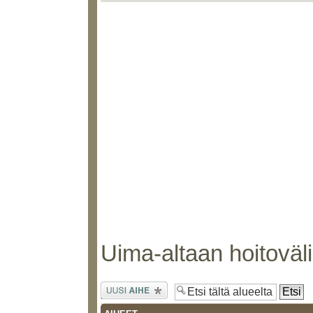
Uima-altaan hoitoväl
Lähetä uusi
viesti