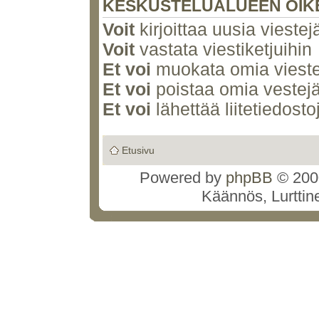
KESKUSTELUALUEEN OIK
Voit
kirjoittaa uusia viestej
Voit
vastata viestiketjuihin
Et voi
muokata omia vieste
Et voi
poistaa omia vestejä
Et voi
lähettää liitetiedosto
Etusivu
Powered by
phpBB
© 2000
Käännös, Lurttin