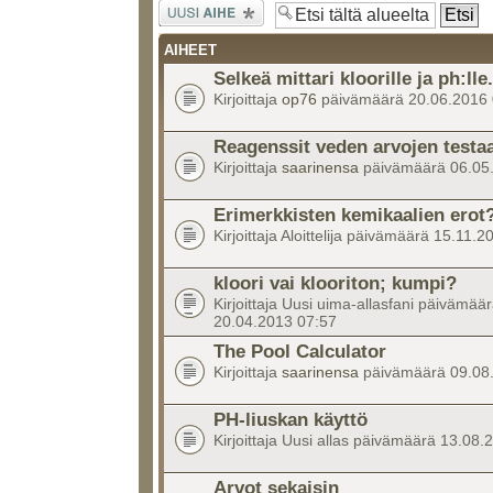
Lähetä uusi
viesti
AIHEET
Selkeä mittari kloorille ja ph:lle.
Kirjoittaja
op76
päivämäärä 20.06.2016 
Reagenssit veden arvojen test
Kirjoittaja
saarinensa
päivämäärä 06.05
Erimerkkisten kemikaalien erot
Kirjoittaja Aloittelija päivämäärä 15.11.
kloori vai klooriton; kumpi?
Kirjoittaja Uusi uima-allasfani päivämää
20.04.2013 07:57
The Pool Calculator
Kirjoittaja
saarinensa
päivämäärä 09.08
PH-liuskan käyttö
Kirjoittaja Uusi allas päivämäärä 13.08
Arvot sekaisin