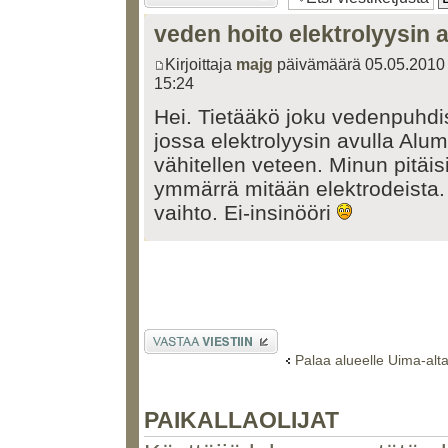
veden hoito elektrolyysin a
Kirjoittaja
majg
päivämäärä 05.05.2010
15:24
Hei. Tietääkö joku vedenpuhd
jossa elektrolyysin avulla Alumii
vähitellen veteen. Minun pitäis
ymmärrä mitään elektrodeista. 
vaihto. Ei-insinööri
Lähetä vastaus
Palaa alueelle Uima-alt
PAIKALLAOLIJAT