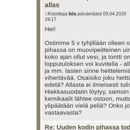
allas
Kirjoittaja
Iida
päivämäärä 05.04.2020
19:17
Hei!
Ostimme 5 v tyhjillään olleen 
pihassa on muovipeitteinen ui
koko ajan ollut vesi, ja tontti 
lopputuloksen voi kuvitella - a
ja mm. lasten sinne heittelemiä
vihertävää. Osaisiko joku heitt
edetä? Allasta ei ilmeisesti tuli
Hiekkasuodatin löytyy, samoin
kemikaalit lähtee ostoon, mut
ylipäätään vielä peliä? Onko j
vastaavasta?
Re: Uuden kodin pihassa tode