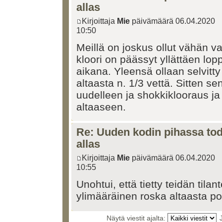
allas
Kirjoittaja
Mie
päivämäärä 06.04.2020
10:50
Meillä on joskus ollut vähän v
kloori on päässyt yllättäen l
aikana. Yleensä ollaan selvitty 
altaasta n. 1/3 vettä. Sitten se
uudelleen ja shokkiklooraus ja
altaaseen.
Re: Uuden kodin pihassa tode
allas
Kirjoittaja
Mie
päivämäärä 06.04.2020
10:55
Unohtui, että tietty teidän tila
ylimääräinen roska altaasta poi
Näytä viestit ajalta: