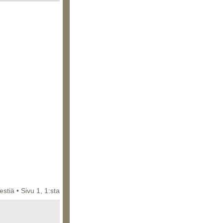
iestiä • Sivu
1
,
1
:sta