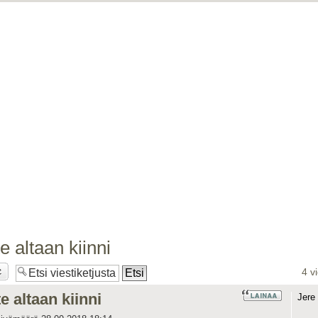
te altaan kiinni
4 v
te altaan kiinni
Jere