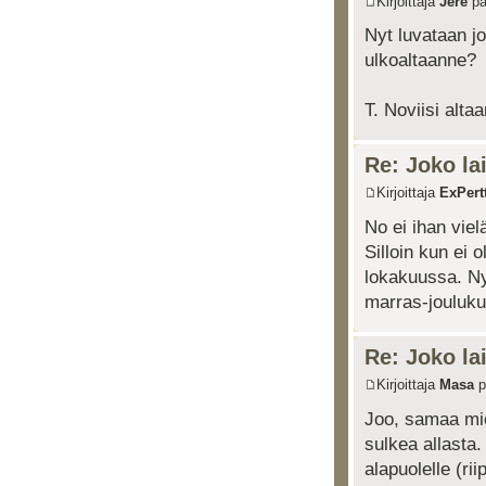
Kirjoittaja
Jere
pä
Nyt luvataan j
ulkoaltaanne?
T. Noviisi alta
Re: Joko lai
Kirjoittaja
ExPertt
No ei ihan viel
Silloin kun ei o
lokakuussa. Nyt
marras-jouluk
Re: Joko lai
Kirjoittaja
Masa
p
Joo, samaa mielt
sulkea allasta
alapuolelle (ri