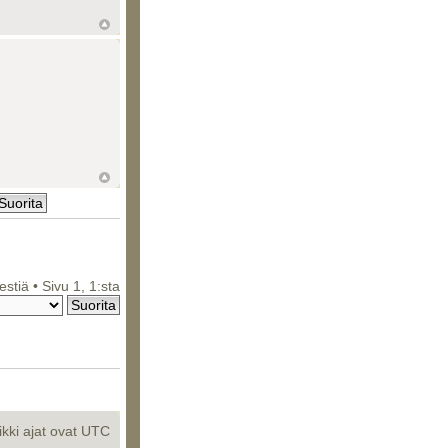
iestiä • Sivu
1
,
1
:sta
ikki ajat ovat UTC