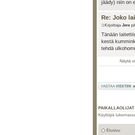
jäädy) niin on e
Re: Joko lai
Kirjoittaja
Jere
pä
Tänään laitetti
kestä kumminka
tehdä ulkohom
Näytä vi
Lähetä vastaus
PAIKALLAOLIJAT
Käyttäjiä lukemassa 
Etusivu