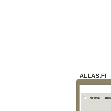
ALLAS.FI
Etusivu
‹
Uima