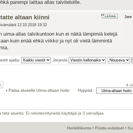
hkä parempi laittaa allas talviteloille.
tatte altaan kiinni
Jere
ivämäärä 13.10.2018 19:32
in uima-allas talvikuntoon kun ei näitä lämpimiä kelejä
an kuin enää ehkä viikko ja nyt oli vielä lämmintä
mia.
estit ajalta:
Järjestä
4 v
Palaa alueelle Uima-altaan hoito
Hyppää:
tätä aluetta: Ei rekisteröityneitä käyttäjiä ja 3 vierailijaa
Henkilökunta
•
Poista evästeet
• Ka