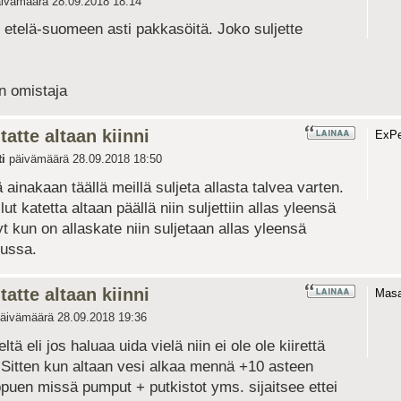
ivämäärä 28.09.2018 18:14
o etelä-suomeen asti pakkasöitä. Joko suljette
an omistaja
tatte altaan kiinni
ExPer
i
päivämäärä 28.09.2018 18:50
ä ainakaan täällä meillä suljeta allasta talvea varten.
llut katetta altaan päällä niin suljettiin allas yleensä
 kun on allaskate niin suljetaan allas yleensä
uussa.
tatte altaan kiinni
Mas
äivämäärä 28.09.2018 19:36
ä eli jos haluaa uida vielä niin ei ole ole kiirettä
. Sitten kun altaan vesi alkaa mennä +10 asteen
ippuen missä pumput + putkistot yms. sijaitsee ettei