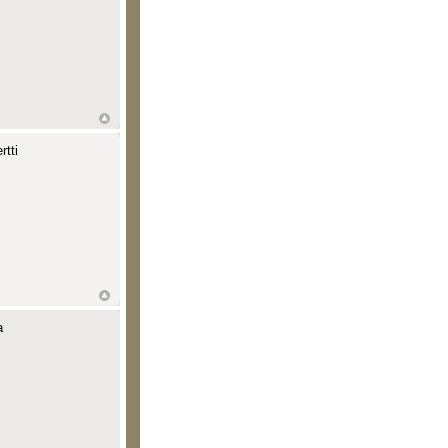
tti
a