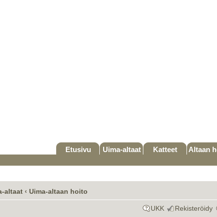
Etusivu
Uima-altaat
Katteet
Altaan h
-altaat
‹
Uima-altaan hoito
UKK
Rekisteröidy