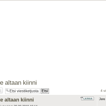
te altaan kiinni
4 v
te altaan kiinni
Jere