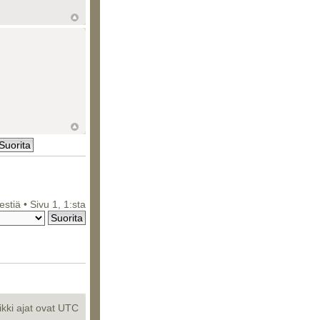
iestiä • Sivu
1
,
1
:sta
ikki ajat ovat UTC