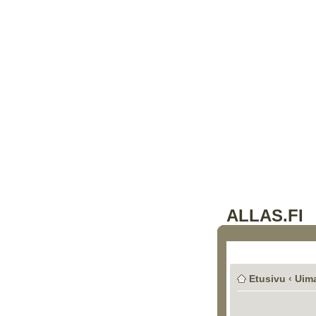
ALLAS.FI
Etusivu
‹
Uima