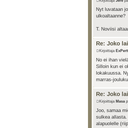
Kirjoittaja
Jere
pä
Nyt luvataan j
ulkoaltaanne?
T. Noviisi alta
Re: Joko lai
Kirjoittaja
ExPertt
No ei ihan viel
Silloin kun ei o
lokakuussa. Nyt
marras-jouluk
Re: Joko lai
Kirjoittaja
Masa
p
Joo, samaa mielt
sulkea allasta
alapuolelle (ri