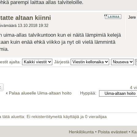
hkä parempi laittaa allas talviteloille.
tatte altaan kiinni
Jere
ivämäärä 13.10.2018 19:32
in uima-allas talvikuntoon kun ei näitä lämpimiä kelejä
an kuin enää ehkä viikko ja nyt oli vielä lämmintä
mia.
estit ajalta:
Järjestä
4 v
Palaa alueelle Uima-altaan hoito
Hyppää:
tätä aluetta: Ei rekisteröityneitä käyttäjiä ja 0 vierailijaa
Henkilökunta
•
Poista evästeet
• Ka