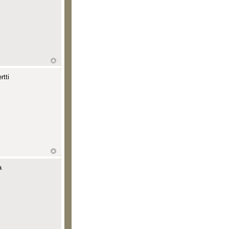
tti
a