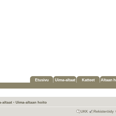
Etusivu
Uima-altaat
Katteet
Altaan h
-altaat
‹
Uima-altaan hoito
UKK
Rekisteröidy