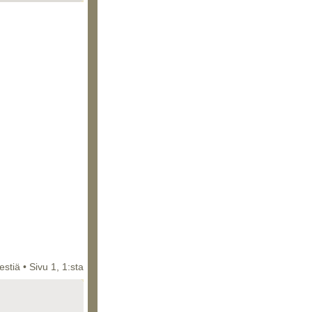
iestiä • Sivu
1
,
1
:sta