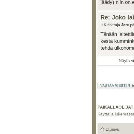
jäädy) niin on e
Re: Joko lai
Kirjoittaja
Jere
pä
Tänään laitetti
kestä kumminka
tehdä ulkohom
Näytä vi
Lähetä vastaus
PAIKALLAOLIJAT
Käyttäjiä lukemassa 
Etusivu