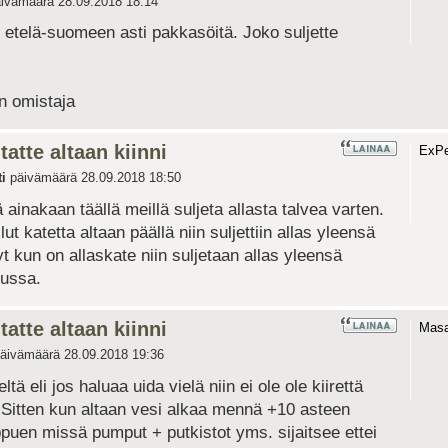
ivämäärä 28.09.2018 18:14
o etelä-suomeen asti pakkasöitä. Joko suljette
an omistaja
tatte altaan kiinni
ExPer
i
päivämäärä 28.09.2018 18:50
ä ainakaan täällä meillä suljeta allasta talvea varten.
llut katetta altaan päällä niin suljettiin allas yleensä
 kun on allaskate niin suljetaan allas yleensä
uussa.
tatte altaan kiinni
Mas
äivämäärä 28.09.2018 19:36
ä eli jos haluaa uida vielä niin ei ole ole kiirettä
. Sitten kun altaan vesi alkaa mennä +10 asteen
ippuen missä pumput + putkistot yms. sijaitsee ettei