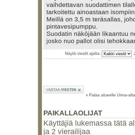
vaihdettavan suodattimen tilal
tarkoitettu ainoastaan isompii
Meillä on 3,5 m teräsallas, joho
pintavesipumppu.
Suodatin näköjään likaantuu no
josko nuo pallot olisi tehokka
Näytä viestit ajalta:
Lähetä vastaus
Palaa alueelle Uima-alt
PAIKALLAOLIJAT
Käyttäjiä lukemassa tätä alu
ja 2 vierailijaa