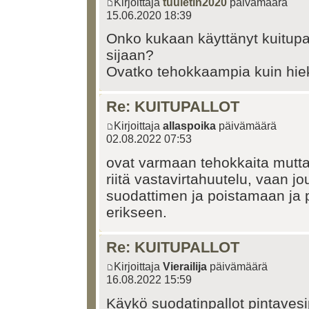
Kirjoittaja
tuuletin2020
päivämäärä
15.06.2020 18:39
Onko kukaan käyttänyt kuitupa
sijaan?
Ovatko tehokkaampia kuin hiek
Re: KUITUPALLOT
Kirjoittaja
allaspoika
päivämäärä
02.08.2022 07:53
ovat varmaan tehokkaita mutt
riitä vastavirtahuutelu, vaan 
suodattimen ja poistamaan ja
erikseen.
Re: KUITUPALLOT
Kirjoittaja
Vierailija
päivämäärä
16.08.2022 15:59
Käykö suodatinpallot pintave