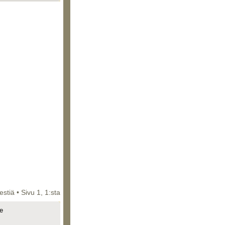
iestiä • Sivu
1
,
1
:sta
e