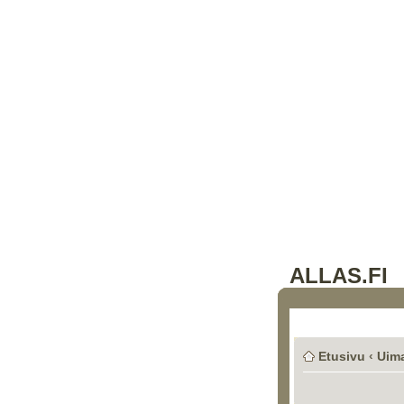
ALLAS.FI
Etusivu
‹
Uima