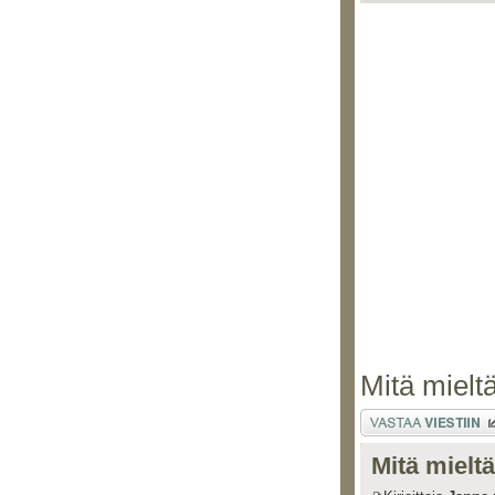
Mitä mielt
Lähetä vastaus
Mitä mielt