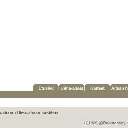
Etusivu
Uima-altaat
Katteet
Altaan h
-altaat
‹
Uima-altaan hankinta
UKK
Rekisteröidy