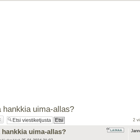
ä hankkia uima-allas?
2 v
ä hankkia uima-allas?
Jann