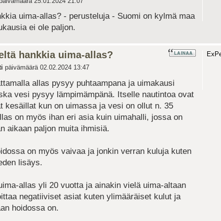
päivämäärä 25.01.2024 21:07
nkkia uima-allas? - perusteluja - Suomi on kylmä maa
kausia ei ole paljon.
eltä hankkia uima-allas?
ExPer
i
päivämäärä 02.02.2024 13:47
ttamalla allas pysyy puhtaampana ja uimakausi
ka vesi pysyy lämpimämpänä. Itselle nautintoa ovat
t kesäillat kun on uimassa ja vesi on ollut n. 35
las on myös ihan eri asia kuin uimahalli, jossa on
 aikaan paljon muita ihmisiä.
idossa on myös vaivaa ja jonkin verran kuluja kuten
eden lisäys.
 uima-allas yli 20 vuotta ja ainakin vielä uima-altaan
ittaa negatiiviset asiat kuten ylimääräiset kulut ja
aan hoidossa on.