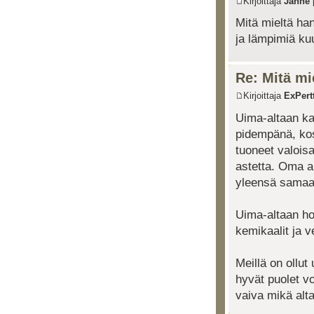
Kirjoittaja
Janne
Mitä mieltä ha
ja lämpimiä kuu
Re: Mitä mi
Kirjoittaja
ExPertt
Uima-altaan ka
pidempänä, kos
tuoneet valoisa
astetta. Oma al
yleensä samaan
Uima-altaan ho
kemikaalit ja v
Meillä on ollut
hyvät puolet vo
vaiva mikä alt