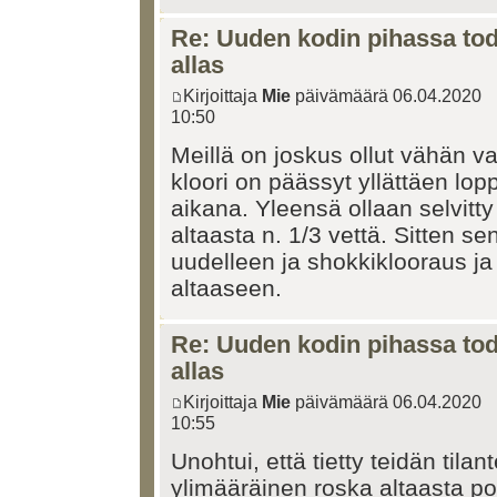
Re: Uuden kodin pihassa tode
allas
Kirjoittaja
Mie
päivämäärä 06.04.2020
10:50
Meillä on joskus ollut vähän v
kloori on päässyt yllättäen l
aikana. Yleensä ollaan selvitty 
altaasta n. 1/3 vettä. Sitten se
uudelleen ja shokkiklooraus ja
altaaseen.
Re: Uuden kodin pihassa tode
allas
Kirjoittaja
Mie
päivämäärä 06.04.2020
10:55
Unohtui, että tietty teidän tila
ylimääräinen roska altaasta poi